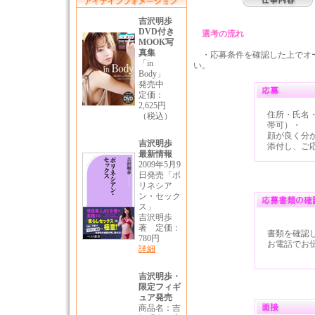
選考の流れ
・応募条件を確認した上でオ
い。
住所・氏名
帯可）・
顔が良く分
添付し、ご
書類を確認
お電話でお